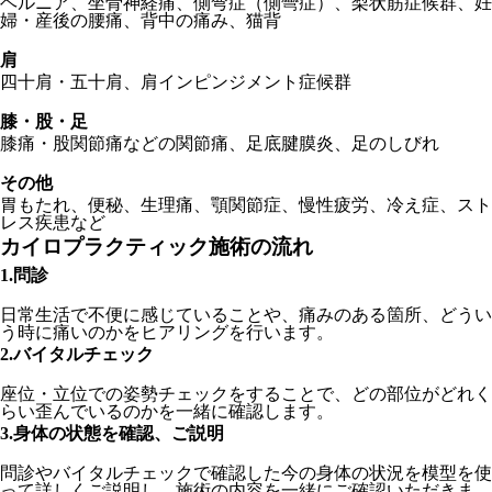
ヘルニア、坐骨神経痛、側弯症（側彎症）、梨状筋症候群、妊
婦・産後の腰痛、背中の痛み、猫背
肩
四十肩・五十肩、肩インピンジメント症候群
膝・股・足
膝痛・股関節痛などの関節痛、足底腱膜炎、足のしびれ
その他
胃もたれ、便秘、生理痛、顎関節症、慢性疲労、冷え症、スト
レス疾患など
カイロプラクティック施術の流れ
1.問診
日常生活で不便に感じていることや、痛みのある箇所、どうい
う時に痛いのかをヒアリングを行います。
2.バイタルチェック
座位・立位での姿勢チェックをすることで、どの部位がどれく
らい歪んでいるのかを一緒に確認します。
3.身体の状態を確認、ご説明
問診やバイタルチェックで確認した今の身体の状況を模型を使
って詳しくご説明し、施術の内容を一緒にご確認いただきま