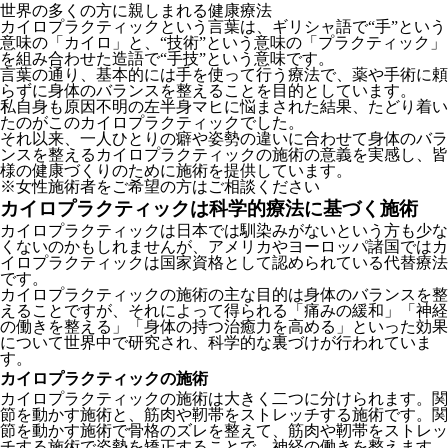
世界の多くの方に親しまれる健康療法
カイロプラクティックという言葉は、ギリシャ語で“手”という
意味の「カイロ」と、“技術”という意味の「プラクティック」
を組み合わせた造語で“手技”という意味です。
言葉の通り、基本的には手を使って行う療法で、薬や手術に頼
らずに身体のバランスを整えることを目的としています。
私自身も原因不明の左半身マヒに悩まされた結果、たどり着い
たのがこのカイロプラクティックでした。
それ以来、一人ひとりの癖や姿勢の違いに合わせて身体のバラ
ンスを整えるカイロプラクティックの施術の意義を実感し、皆
様の健康づくりのために施術を提供しています。
※女性施術者をご希望の方はご相談ください
カイロプラクティックは科学的療法に基づく施術
カイロプラクティックは日本では馴染みがないという方も少な
くないのかもしれませんが、アメリカやヨーロッパ諸国ではカ
イロプラクティックは国家資格として認められている代替療法
です。
カイロプラクティックの施術の主な目的は身体のバランスを整
えることですが、それによって得られる「痛みの緩和」「神経
の働きを整える」「身体の持つ治癒力を高める」といった効果
について世界中で研究され、科学的な裏づけが行われていま
す。
カイロプラクティックの施術
カイロプラクティックの施術は大きく二つに分けられます。関
節を動かす施術と、筋肉や靭帯をストレッチする施術です。関
節を動かす施術で骨格のズレを整えて、筋肉や靭帯をストレッ
チする施術で姿勢を矯正することで、神経の働きを整えます。