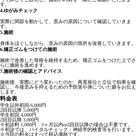
す。
4.ゆがみチェック
実際に関節を動かして、歪みの原因について確認していきま
す。
5.施術
身体をほぐしながら、歪みの原因の箇所を改善していきます。
6.矯正ゴムをつけての施術
施術で改善した骨格を維持するため、矯正ゴムをつけた上でさ
らに施術を進めます。
7.施術後の確認とアドバイス
施術後、実際にどう変わったのか、再度座位と立位で効果を確
認し、今後歪みを抑えるための予防策や身についた癖をお伝え
します。
料金表
学生以外
初回 6,000円
2回目以降 5,000円
学生
初回 4,000円
2回目以降 3,000円
※初診料 1,000円 3ヶ月以内or2回目以降の場合は不要です。
※初診では、バイタルチェック・神経学的検査等を行います。
※当院の料金はすべて税込価格です。