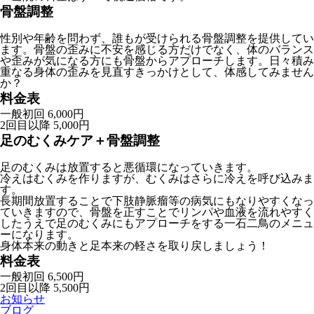
骨盤調整
性別や年齢を問わず、誰もが受けられる骨盤調整を提供してい
ます。骨盤の歪みに不安を感じる方だけでなく、体のバランス
や歪みが気になる方にも骨盤からアプローチします。日々積み
重なる身体の歪みを見直すきっかけとして、体感してみません
か？
料金表
一般
初回 6,000円
2回目以降 5,000円
足のむくみケア＋骨盤調整
足のむくみは放置すると悪循環になっていきます。
冷えはむくみを作りますが、むくみはさらに冷えを呼び込みま
す。
長期間放置することで下肢静脈瘤等の病気にもなりやすくなっ
ていきますので、骨盤を正すことでリンパや血液を流れやすく
したうえで足のむくみにもアプローチをする一石二鳥のメニュ
ーになります。
身体本来の動きと足本来の軽さを取り戻しましょう！
料金表
一般
初回 6,500円
2回目以降 5,500円
お知らせ
ブログ