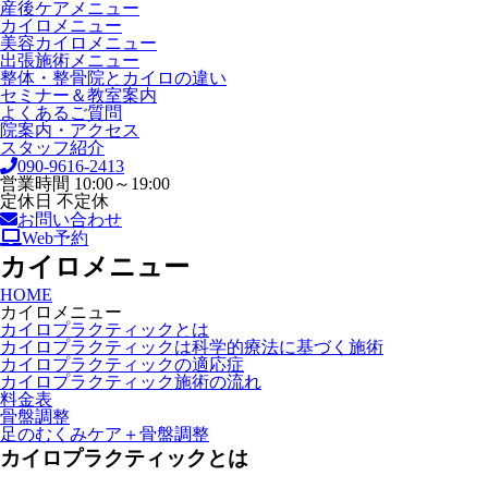
産後ケアメニュー
カイロメニュー
美容カイロメニュー
出張施術メニュー
整体・整骨院とカイロの違い
セミナー＆教室案内
よくあるご質問
院案内・アクセス
スタッフ紹介
090-9616-2413
営業時間 10:00～19:00
定休日 不定休
お問い合わせ
Web予約
カイロメニュー
HOME
カイロメニュー
カイロプラクティックとは
カイロプラクティックは科学的療法に基づく施術
カイロプラクティックの適応症
カイロプラクティック施術の流れ
料金表
骨盤調整
足のむくみケア＋骨盤調整
カイロプラクティックとは